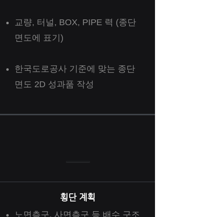
교량, 터널, BOX, PIPE 력 (종단
면도에 표기)
​한국도로공사 기준에 맞는 종단
면도 2D 성과품 작성
횡단 계획
노면측구, 사면측구 등 배수 구조