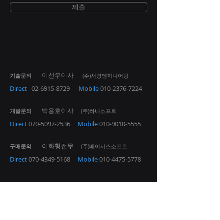
제출
이선우이사
기술문의
(주)서영엔지니어링
Direct
02-6915-8729
Mobile
010-2376-7224
박용호이사
개발문의
(주)하니소프트
Direct
070-5097-2536
Mobile
010-9010-5555
이화형전무
구매문의
(주)베이시스소프트
Direct
070-4349-5168
Mobile
010-4475-5778
EasyRoad